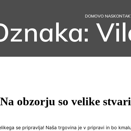
DOMOV
O NAS
KONTAK
Oznaka: Vil
Na obzorju so velike stvari
velikega se pripravlja! Naša trgovina je v pripravi in ​​bo kmal