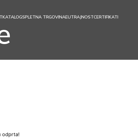
T
KATALOG
SPLETNA TRGOVINA
EU
TRAJNOST
CERTIFIKATI
e
u odprta!